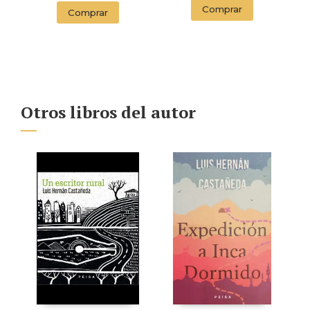
(EDITION
Comprar
Comprar
ENDORSED BY THE
ORWELL ESTATE)
Otros libros del autor