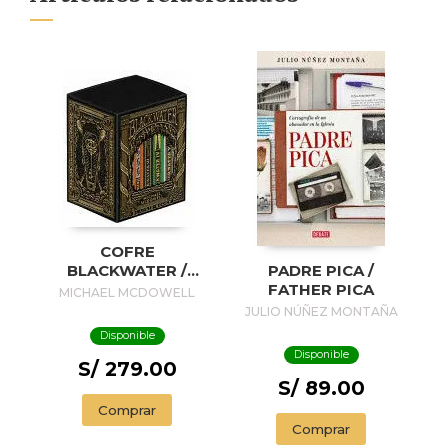
COFRE
BLACKWATER /
PADRE PICA /
BLACKWATER
FATHER PICA
MICHAEL MCDOWELL
TREASURE
JULIO NÚÑEZ MONTAÑA
Disponible
Disponible
S/ 279.00
S/ 89.00
Comprar
Comprar