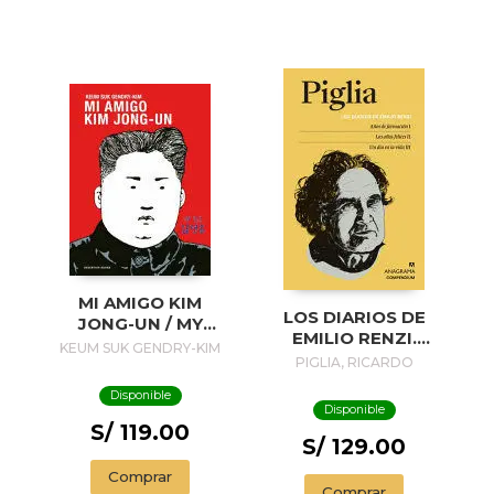
MI AMIGO KIM
LOS DIARIOS DE
JONG-UN / MY
EMILIO RENZI.
FRIEND KIM JONG-
KEUM SUK GENDRY-KIM
AÑOS DE
PIGLIA, RICARDO
UN
FORMACION I; LOS
Disponible
AÑOS FELICES II;
Disponible
UN DIA EN LA VIDA
S/ 119.00
III
S/ 129.00
Comprar
Comprar