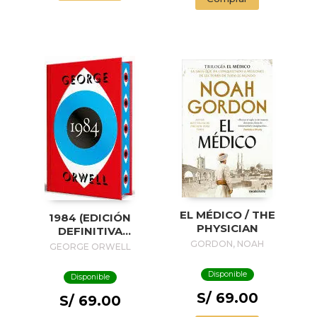
EL MÉDICO / THE
1984 (EDICIÓN
PHYSICIAN
DEFINITIVA
AVALADA POR THE
GORDON, NOAH
GEORGE ORWELL
ORWELL ESTATE)
(EDICIÓN ESPECIAL
Disponible
Disponible
LIMITADA CON
S/ 69.00
CANTOS
S/ 69.00
PINTADOS) / 1984