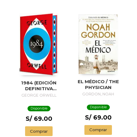
EL MÉDICO / THE
1984 (EDICIÓN
PHYSICIAN
DEFINITIVA
AVALADA POR THE
GORDON, NOAH
GEORGE ORWELL
ORWELL ESTATE)
(EDICIÓN ESPECIAL
Disponible
Disponible
LIMITADA CON
S/ 69.00
CANTOS
S/ 69.00
PINTADOS) / 1984
(EDITION
Comprar
Comprar
ENDORSED BY THE