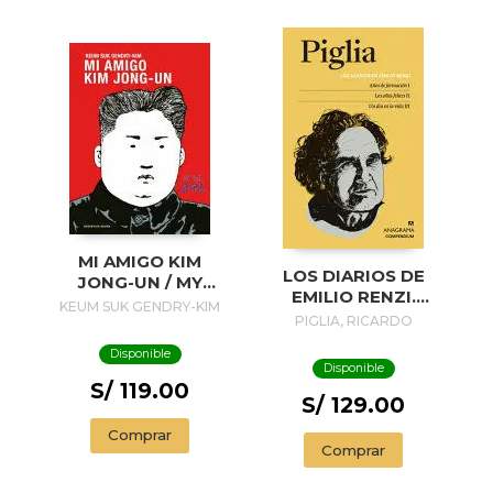
MI AMIGO KIM
LOS DIARIOS DE
JONG-UN / MY
EMILIO RENZI.
FRIEND KIM JONG-
KEUM SUK GENDRY-KIM
AÑOS DE
PIGLIA, RICARDO
UN
FORMACION I; LOS
Disponible
AÑOS FELICES II;
Disponible
UN DIA EN LA VIDA
S/ 119.00
III
S/ 129.00
Comprar
Comprar