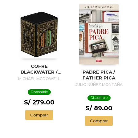
COFRE
BLACKWATER /
PADRE PICA /
BLACKWATER
FATHER PICA
MICHAEL MCDOWELL
TREASURE
JULIO NÚÑEZ MONTAÑA
Disponible
Disponible
S/ 279.00
S/ 89.00
Comprar
Comprar