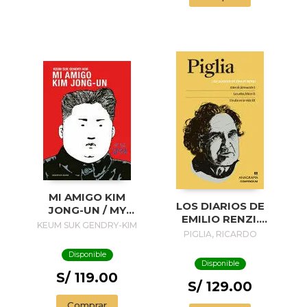
MI AMIGO KIM
LOS DIARIOS DE
JONG-UN / MY
EMILIO RENZI.
FRIEND KIM JONG-
KEUM SUK GENDRY-KIM
AÑOS DE
PIGLIA, RICARDO
UN
FORMACION I; LOS
Disponible
AÑOS FELICES II;
Disponible
UN DIA EN LA VIDA
S/ 119.00
III
S/ 129.00
Comprar