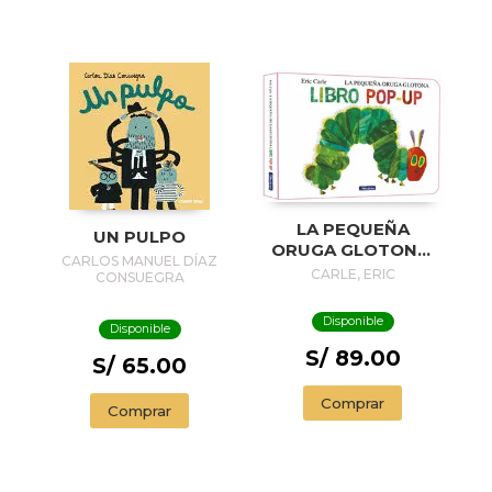
LA PEQUEÑA
UN PULPO
ORUGA GLOTONA.
CARLOS MANUEL DÍAZ
EL LIBRO POP-UP
CARLE, ERIC
CONSUEGRA
(COLECCIÓN ERIC
CARLE)
Disponible
Disponible
S/ 89.00
S/ 65.00
Comprar
Comprar