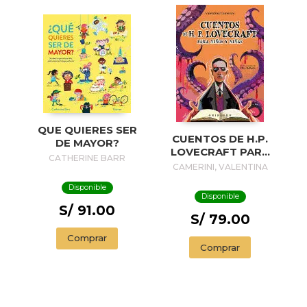
QUE QUIERES SER
CUENTOS DE H.P.
DE MAYOR?
LOVECRAFT PARA
CATHERINE BARR
NIÑOS Y NIÑAS
CAMERINI, VALENTINA
Disponible
Disponible
S/ 91.00
S/ 79.00
Comprar
Comprar