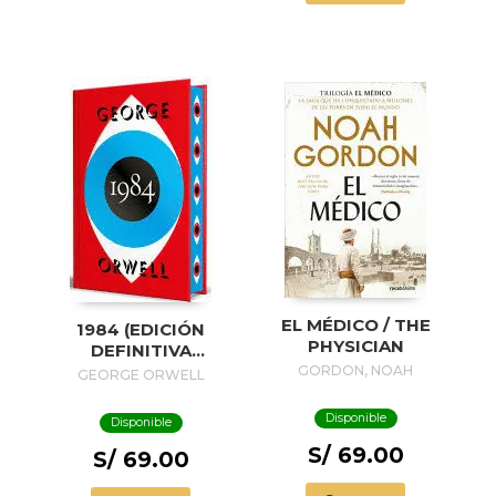
EL MÉDICO / THE
1984 (EDICIÓN
PHYSICIAN
DEFINITIVA
AVALADA POR THE
GORDON, NOAH
GEORGE ORWELL
ORWELL ESTATE)
(EDICIÓN ESPECIAL
Disponible
Disponible
LIMITADA CON
S/ 69.00
CANTOS
S/ 69.00
PINTADOS) / 1984