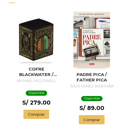
COFRE
BLACKWATER /
PADRE PICA /
BLACKWATER
FATHER PICA
MICHAEL MCDOWELL
TREASURE
JULIO NÚÑEZ MONTAÑA
Disponible
Disponible
S/ 279.00
S/ 89.00
Comprar
Comprar