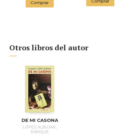
(EDITION
Comprar
Comprar
ENDORSED BY THE
ORWELL ESTATE)
Otros libros del autor
DE MI CASONA
LÓPEZ ALBUJAR,
ENRIQUE