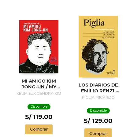
MI AMIGO KIM
LOS DIARIOS DE
JONG-UN / MY
EMILIO RENZI.
FRIEND KIM JONG-
KEUM SUK GENDRY-KIM
AÑOS DE
PIGLIA, RICARDO
UN
FORMACION I; LOS
Disponible
AÑOS FELICES II;
Disponible
UN DIA EN LA VIDA
S/ 119.00
III
S/ 129.00
Comprar
Comprar