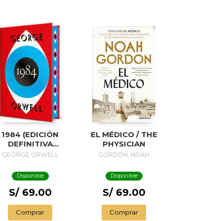
1984 (EDICIÓN
EL MÉDICO / THE
DEFINITIVA
PHYSICIAN
VALADA POR THE
GEORGE ORWELL
GORDON, NOAH
ORWELL ESTATE)
(EDICIÓN
Disponible
Disponible
ESPECIAL
LIMITADA CON
S/ 69.00
S/ 69.00
CANTOS
INTADOS) / 1984
Comprar
Comprar
(EDITION