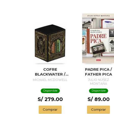
COFRE
PADRE PICA /
BLACKWATER /
FATHER PICA
BLACKWATER
MICHAEL MCDOWELL
JULIO NÚÑEZ
TREASURE
MONTAÑA
Disponible
Disponible
S/ 279.00
S/ 89.00
Comprar
Comprar