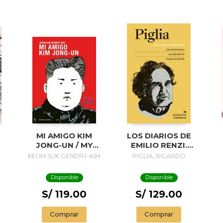
MI AMIGO KIM
LOS DIARIOS DE
JONG-UN / MY
EMILIO RENZI.
FRIEND KIM JONG-
AÑOS DE
A
KEUM SUK GENDRY-KIM
PIGLIA, RICARDO
UN
FORMACION I; LOS
AÑOS FELICES II;
Disponible
Disponible
UN DIA EN LA VIDA
III
S/ 119.00
S/ 129.00
P
Comprar
Comprar