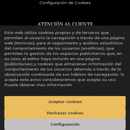
Configuración de Cookies
ATENCIÓN AL CLIENTE
Esta web utiliza cookies propias y de terceros que
Quiénes somos
permiten al usuario la navegación a través de una página
Libro de reclamaciones
web (técnicas), para el seguimiento y análisis estadístico
del comportamiento de los usuarios (analíticas), que
permiten la gestión de los espacios publicitarios que, en
su caso, el editor haya incluido en una página
(publicitarias) y cookies que almacenan información del
comportamiento de los usuarios obtenida a través de la
observación continuada de sus hábitos de navegación. Si
acepta este aviso consideraremos que acepta su uso.
Puede obtener más información
aquí
.
2026 ©
DISTRIBUIDORA DE LIBROS HERALDOS
Aceptar cookies
NEGROS SAC
. Todos los Derechos Reservados |
Grupo
Trevenque
Rechazar cookies
Añadir a mi cesta
Configuración