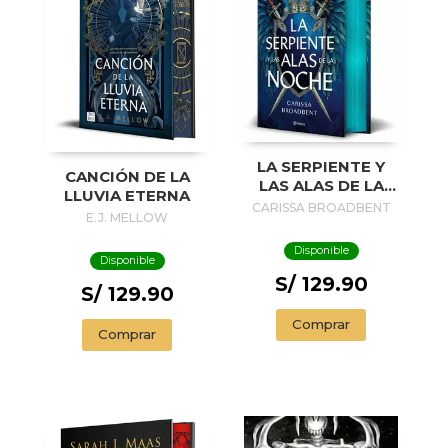
LA SERPIENTE Y
CANCIÓN DE LA
LAS ALAS DE LA
LLUVIA ETERNA
NOCHE (EDICIÓN
CARISSA BROADBENT
E.J. MELLOW
DELUXE)
Disponible
Disponible
S/ 129.90
S/ 129.90
Comprar
Comprar