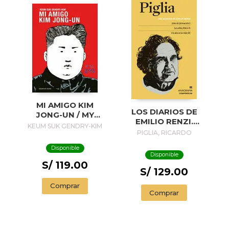
MI AMIGO KIM
LOS DIARIOS DE
JONG-UN / MY
EMILIO RENZI.
FRIEND KIM JONG-
KEUM SUK GENDRY-KIM
AÑOS DE
PIGLIA, RICARDO
UN
FORMACION I; LOS
Disponible
AÑOS FELICES II;
Disponible
UN DIA EN LA VIDA
S/ 119.00
III
S/ 129.00
Comprar
Comprar