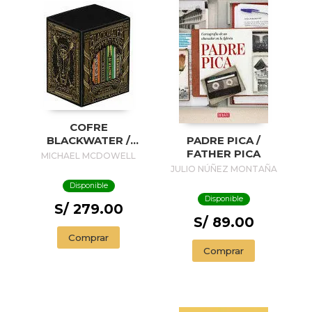
COFRE
BLACKWATER /
PADRE PICA /
BLACKWATER
FATHER PICA
MICHAEL MCDOWELL
TREASURE
JULIO NÚÑEZ MONTAÑA
Disponible
Disponible
S/ 279.00
S/ 89.00
Comprar
Comprar