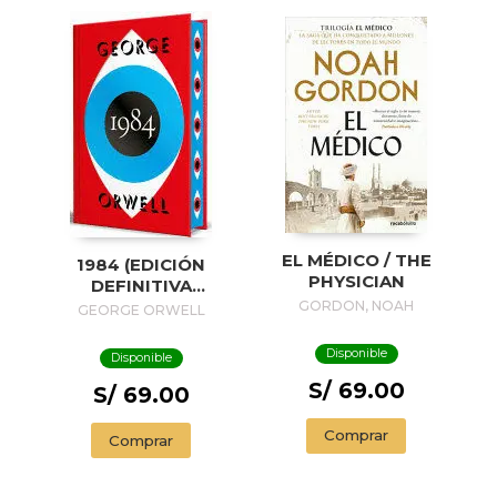
EL MÉDICO / THE
1984 (EDICIÓN
PHYSICIAN
DEFINITIVA
AVALADA POR THE
GORDON, NOAH
GEORGE ORWELL
ORWELL ESTATE)
(EDICIÓN ESPECIAL
Disponible
Disponible
LIMITADA CON
S/ 69.00
CANTOS
S/ 69.00
PINTADOS) / 1984
(EDITION
Comprar
Comprar
ENDORSED BY THE
ORWELL ESTATE)