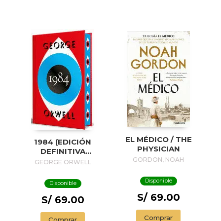
EL MÉDICO / THE
1984 (EDICIÓN
PHYSICIAN
DEFINITIVA
AVALADA POR THE
GORDON, NOAH
GEORGE ORWELL
ORWELL ESTATE)
(EDICIÓN ESPECIAL
Disponible
Disponible
LIMITADA CON
S/ 69.00
CANTOS
S/ 69.00
PINTADOS) / 1984
(EDITION
Comprar
Comprar