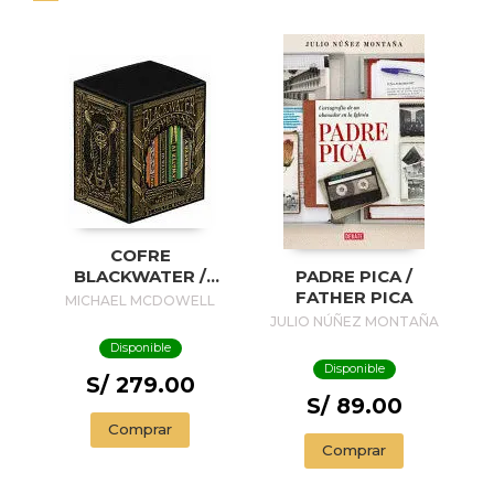
COFRE
BLACKWATER /
PADRE PICA /
BLACKWATER
FATHER PICA
MICHAEL MCDOWELL
TREASURE
JULIO NÚÑEZ MONTAÑA
Disponible
Disponible
S/ 279.00
S/ 89.00
Comprar
Comprar