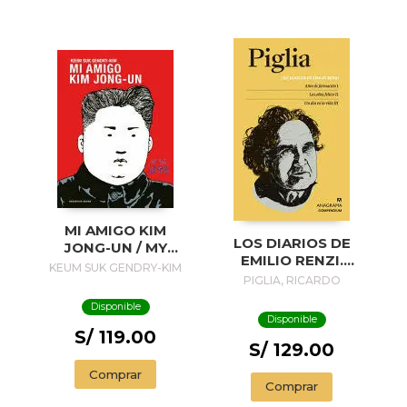
MI AMIGO KIM
LOS DIARIOS DE
JONG-UN / MY
EMILIO RENZI.
FRIEND KIM JONG-
KEUM SUK GENDRY-KIM
AÑOS DE
PIGLIA, RICARDO
UN
FORMACION I; LOS
Disponible
AÑOS FELICES II;
Disponible
UN DIA EN LA VIDA
S/ 119.00
III
S/ 129.00
Comprar
Comprar