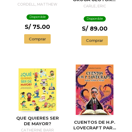
SNOW
CORDELL, MATTHEW
EL LIBRO POP-UP
CARLE, ERIC
(COLECCIÓN ERIC
CARLE)
Disponible
Disponible
S/ 75.00
S/ 89.00
Comprar
Comprar
QUE QUIERES SER
CUENTOS DE H.P.
DE MAYOR?
LOVECRAFT PARA
CATHERINE BARR