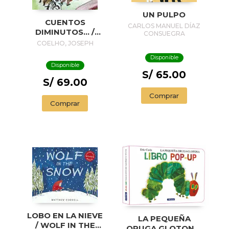
UN PULPO
CUENTOS
CARLOS MANUEL DÍAZ
DIMINUTOS... /
CONSUEGRA
TINY STORIES...
COELHO, JOSEPH
Disponible
Disponible
S/ 65.00
S/ 69.00
Comprar
Comprar
LOBO EN LA NIEVE
LA PEQUEÑA
/ WOLF IN THE
ORUGA GLOTONA.