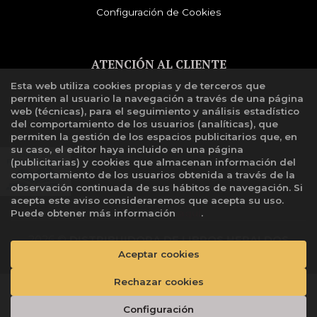
Configuración de Cookies
ATENCIÓN AL CLIENTE
Esta web utiliza cookies propias y de terceros que
Quiénes somos
permiten al usuario la navegación a través de una página
Libro de reclamaciones
web (técnicas), para el seguimiento y análisis estadístico
del comportamiento de los usuarios (analíticas), que
permiten la gestión de los espacios publicitarios que, en
su caso, el editor haya incluido en una página
(publicitarias) y cookies que almacenan información del
comportamiento de los usuarios obtenida a través de la
observación continuada de sus hábitos de navegación. Si
acepta este aviso consideraremos que acepta su uso.
Puede obtener más información
aquí
.
2026 ©
DISTRIBUIDORA DE LIBROS HERALDOS
NEGROS SAC
. Todos los Derechos Reservados |
Aceptar cookies
Grupo
Trevenque
Rechazar cookies
Añadir a mi cesta
Configuración