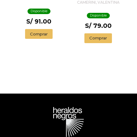
NIÑOS Y NIÑAS
CAMERINI, VALENTINA
Disponible
Disponible
S/ 91.00
S/ 79.00
Comprar
Comprar