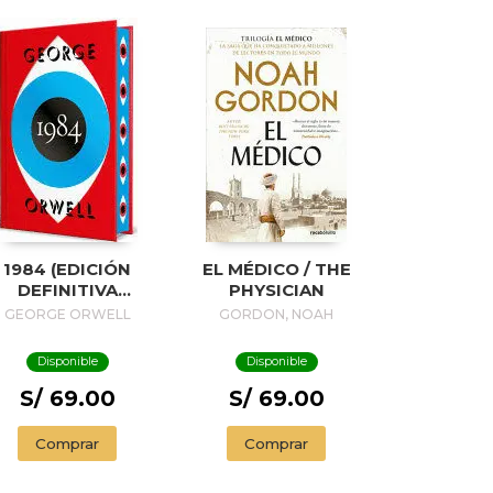
1984 (EDICIÓN
EL MÉDICO / THE
DEFINITIVA
PHYSICIAN
VALADA POR THE
GEORGE ORWELL
GORDON, NOAH
ORWELL ESTATE)
(EDICIÓN
Disponible
Disponible
ESPECIAL
LIMITADA CON
S/ 69.00
S/ 69.00
CANTOS
INTADOS) / 1984
Comprar
Comprar
(EDITION
NDORSED BY THE