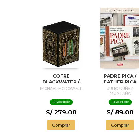
COFRE
PADRE PICA /
BLACKWATER /
FATHER PICA
BLACKWATER
MICHAEL MCDOWELL
JULIO NÚÑEZ
TREASURE
MONTAÑA
Disponible
Disponible
S/ 279.00
S/ 89.00
Comprar
Comprar