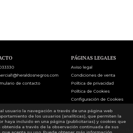
ACTO
PÁGINAS LEGALES
033330
Aviso legal
ercial1@heraldosnegros.com
Condiciones de venta
mulario de contacto
Política de privacidad
Política de Cookies
Configuración de Cookies
 al usuario la navegación a través de una página web
mportamiento de los usuarios (analíticas), que permiten la
tor haya incluido en una página (publicitarias) y cookies que
obtenida a través de la observación continuada de sus
E LIBROS HERALDOS NEGROS SAC
. Todos los Derechos Re
os que acepta su uso. Puede obtener más información
aquí
.