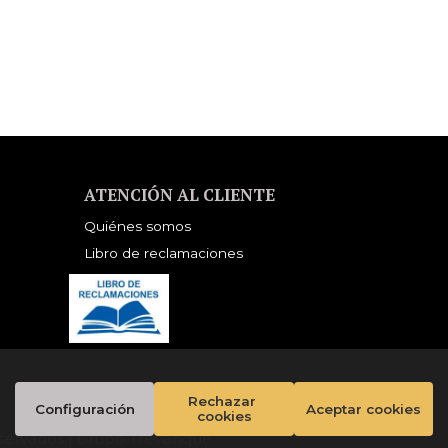
ORWELL ESTATE)
ATENCIÓN AL CLIENTE
Quiénes somos
Libro de reclamaciones
Rechazar 
Configuración
Aceptar cookies
cookies
servados |
Grupo Trevenque