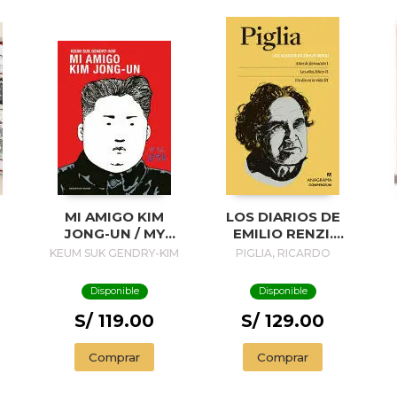
MI AMIGO KIM
LOS DIARIOS DE
JONG-UN / MY
EMILIO RENZI.
FRIEND KIM JONG-
AÑOS DE
A
KEUM SUK GENDRY-KIM
PIGLIA, RICARDO
UN
FORMACION I; LOS
AÑOS FELICES II;
Disponible
Disponible
UN DIA EN LA VIDA
III
S/ 119.00
S/ 129.00
P
Comprar
Comprar
E