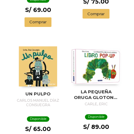
S/ 75.00
S/ 69.00
Comprar
Comprar
LA PEQUEÑA
UN PULPO
ORUGA GLOTONA.
CARLOS MANUEL DÍAZ
EL LIBRO POP-UP
CARLE, ERIC
CONSUEGRA
(COLECCIÓN ERIC
CARLE)
Disponible
Disponible
S/ 89.00
S/ 65.00