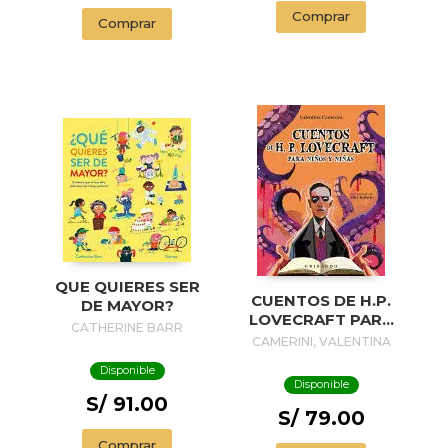
Comprar
Comprar
QUE QUIERES SER
CUENTOS DE H.P.
DE MAYOR?
LOVECRAFT PARA
CATHERINE BARR
NIÑOS Y NIÑAS
CAMERINI, VALENTINA
Disponible
Disponible
S/ 91.00
S/ 79.00
Comprar