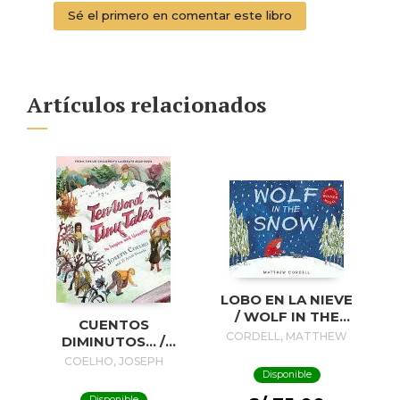
Sé el primero en comentar este libro
Artículos relacionados
LOBO EN LA NIEVE
/ WOLF IN THE
CUENTOS
SNOW
CORDELL, MATTHEW
DIMINUTOS... /
TINY STORIES...
COELHO, JOSEPH
Disponible
Disponible