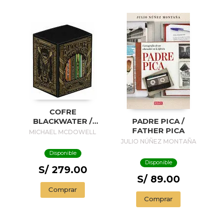
COFRE
BLACKWATER /
PADRE PICA /
BLACKWATER
FATHER PICA
MICHAEL MCDOWELL
TREASURE
JULIO NÚÑEZ MONTAÑA
Disponible
Disponible
S/ 279.00
S/ 89.00
Comprar
Comprar