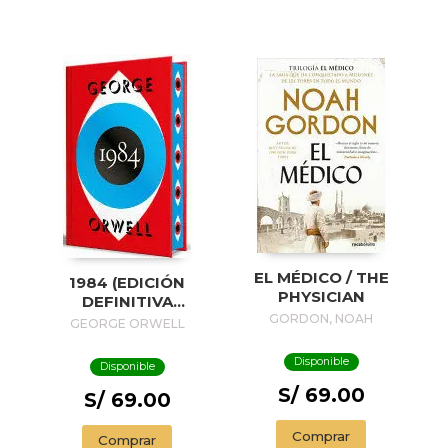
EL MÉDICO / THE
1984 (EDICIÓN
PHYSICIAN
DEFINITIVA
AVALADA POR THE
GORDON, NOAH
GEORGE ORWELL
ORWELL ESTATE)
(EDICIÓN ESPECIAL
Disponible
Disponible
LIMITADA CON
S/ 69.00
CANTOS
S/ 69.00
PINTADOS) / 1984
(EDITION
Comprar
Comprar