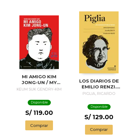
MI AMIGO KIM
LOS DIARIOS DE
JONG-UN / MY
EMILIO RENZI.
FRIEND KIM JONG-
KEUM SUK GENDRY-KIM
AÑOS DE
PIGLIA, RICARDO
UN
FORMACION I; LOS
Disponible
AÑOS FELICES II;
Disponible
UN DIA EN LA VIDA
S/ 119.00
III
S/ 129.00
Comprar
Comprar