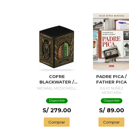
COFRE
PADRE PICA /
BLACKWATER /
FATHER PICA
BLACKWATER
MICHAEL MCDOWELL
JULIO NÚÑEZ
TREASURE
MONTAÑA
Disponible
Disponible
S/ 279.00
S/ 89.00
Comprar
Comprar