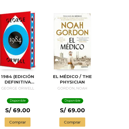
1984 (EDICIÓN
EL MÉDICO / THE
DEFINITIVA
PHYSICIAN
VALADA POR THE
GEORGE ORWELL
GORDON, NOAH
ORWELL ESTATE)
(EDICIÓN
Disponible
Disponible
ESPECIAL
LIMITADA CON
S/ 69.00
S/ 69.00
CANTOS
INTADOS) / 1984
Comprar
Comprar
(EDITION