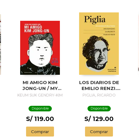
MI AMIGO KIM
LOS DIARIOS DE
JONG-UN / MY
EMILIO RENZI.
FRIEND KIM JONG-
AÑOS DE
A
KEUM SUK GENDRY-KIM
PIGLIA, RICARDO
UN
FORMACION I; LOS
AÑOS FELICES II;
Disponible
Disponible
UN DIA EN LA VIDA
III
S/ 119.00
S/ 129.00
P
Comprar
Comprar