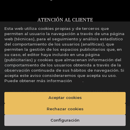
ATENCIÓN AL CLIENTE
Esta web utiliza cookies propias y de terceros que
Quiénes somos
permiten al usuario la navegación a través de una página
Libro de reclamaciones
web (técnicas), para el seguimiento y análisis estadístico
del comportamiento de los usuarios (analíticas), que
permiten la gestión de los espacios publicitarios que, en
su caso, el editor haya incluido en una página
(publicitarias) y cookies que almacenan información del
comportamiento de los usuarios obtenida a través de la
observación continuada de sus hábitos de navegación. Si
acepta este aviso consideraremos que acepta su uso.
Puede obtener más información
aquí
.
2026 ©
DISTRIBUIDORA DE LIBROS HERALDOS
NEGROS SAC
. Todos los Derechos Reservados |
Aceptar cookies
Grupo
Trevenque
Rechazar cookies
Añadir a mi cesta
Configuración