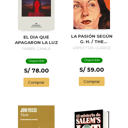
LA PASIÓN SEGÚN
EL DIA QUE
G. H. / THE
APAGARON LA LUZ
PASSION
LISPECTOR, CLARICE
FABBRI, CAMILA
ACCORDING TO G.
H.
Disponible
Disponible
S/ 59.00
S/ 78.00
Comprar
Comprar