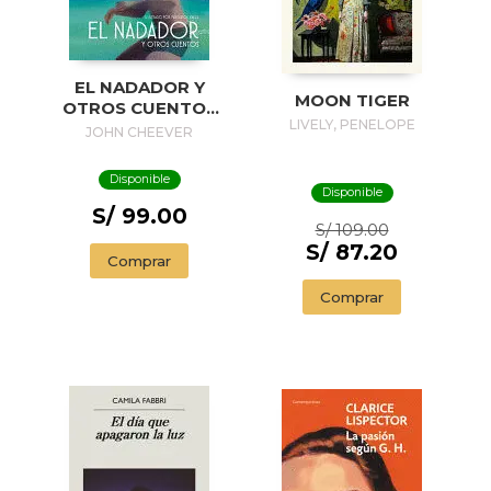
EL NADADOR Y
MOON TIGER
OTROS CUENTOS
LIVELY, PENELOPE
(EDICIÓN
JOHN CHEEVER
ILUSTRADA) / THE
SWIMMER AND
Disponible
OTHER STORIES (
Disponible
ILLUSTRADED
S/ 99.00
S/ 109.00
EDITION)
S/ 87.20
Comprar
Comprar