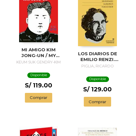
MI AMIGO KIM
LOS DIARIOS DE
JONG-UN / MY
EMILIO RENZI.
FRIEND KIM JONG-
KEUM SUK GENDRY-KIM
AÑOS DE
PIGLIA, RICARDO
UN
FORMACION I; LOS
Disponible
AÑOS FELICES II;
Disponible
UN DIA EN LA VIDA
S/ 119.00
III
S/ 129.00
Comprar
Comprar