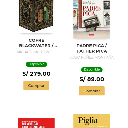
COFRE
BLACKWATER /
PADRE PICA /
BLACKWATER
FATHER PICA
MICHAEL MCDOWELL
TREASURE
JULIO NÚÑEZ MONTAÑA
Disponible
Disponible
S/ 279.00
S/ 89.00
Comprar
Comprar