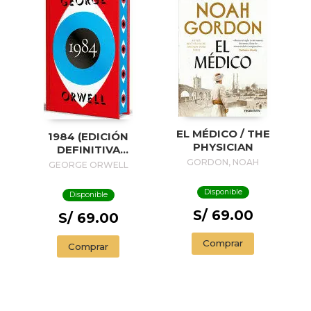
EL MÉDICO / THE
1984 (EDICIÓN
PHYSICIAN
DEFINITIVA
AVALADA POR THE
GORDON, NOAH
GEORGE ORWELL
ORWELL ESTATE)
(EDICIÓN ESPECIAL
Disponible
Disponible
LIMITADA CON
S/ 69.00
CANTOS
S/ 69.00
PINTADOS) / 1984
(EDITION
Comprar
Comprar
ENDORSED BY THE
ORWELL ESTATE)