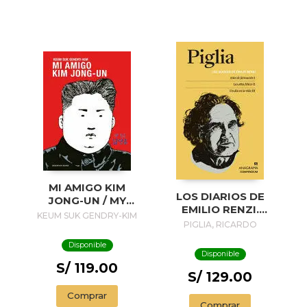
MI AMIGO KIM
LOS DIARIOS DE
JONG-UN / MY
EMILIO RENZI.
FRIEND KIM JONG-
KEUM SUK GENDRY-KIM
AÑOS DE
PIGLIA, RICARDO
UN
FORMACION I; LOS
Disponible
AÑOS FELICES II;
Disponible
UN DIA EN LA VIDA
S/ 119.00
III
S/ 129.00
Comprar
Comprar