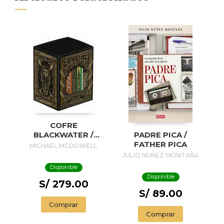
COFRE
BLACKWATER /
PADRE PICA /
BLACKWATER
FATHER PICA
MICHAEL MCDOWELL
TREASURE
JULIO NÚÑEZ MONTAÑA
Disponible
Disponible
S/ 279.00
S/ 89.00
Comprar
Comprar