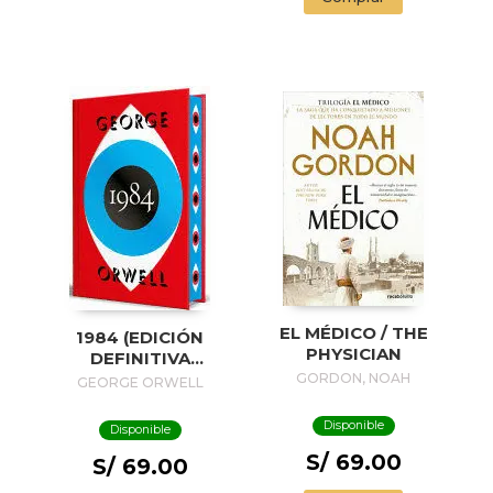
EL MÉDICO / THE
1984 (EDICIÓN
PHYSICIAN
DEFINITIVA
AVALADA POR THE
GORDON, NOAH
GEORGE ORWELL
ORWELL ESTATE)
(EDICIÓN ESPECIAL
Disponible
Disponible
LIMITADA CON
S/ 69.00
CANTOS
S/ 69.00
PINTADOS) / 1984