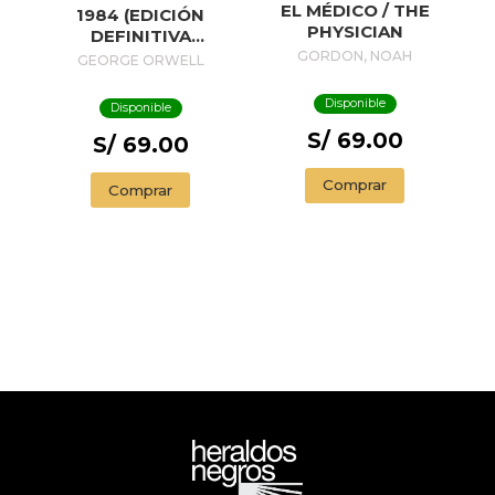
EL MÉDICO / THE
1984 (EDICIÓN
PHYSICIAN
DEFINITIVA
AVALADA POR THE
GORDON, NOAH
GEORGE ORWELL
ORWELL ESTATE)
(EDICIÓN ESPECIAL
Disponible
Disponible
LIMITADA CON
S/ 69.00
CANTOS
S/ 69.00
PINTADOS) / 1984
(EDITION
Comprar
Comprar
ENDORSED BY THE
ORWELL ESTATE)