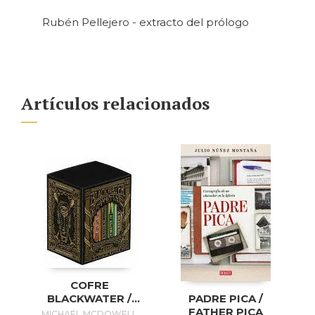
Rubén Pellejero - extracto del prólogo
Artículos relacionados
COFRE
BLACKWATER /
PADRE PICA /
BLACKWATER
FATHER PICA
MICHAEL MCDOWELL