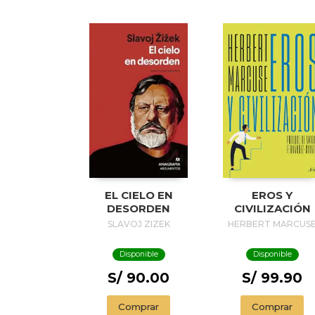
EL CIELO EN
EROS Y
DESORDEN
CIVILIZACIÓN
SLAVOJ ZIZEK
HERBERT MARCUS
Disponible
Disponible
S/ 90.00
S/ 99.90
Comprar
Comprar