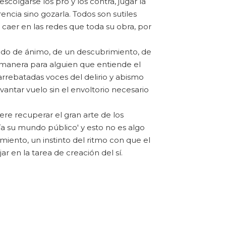
escolgarse los pro y los contra, jugar la
encia sino gozarla. Todos son sutiles
 caer en las redes que toda su obra, por
tado de ánimo, de un descubrimiento, de
 manera para alguien que entiende el
arrebatadas voces del delirio y abismo
antar vuelo sin el envoltorio necesario
iere recuperar el gran arte de los
ía su mundo público' y esto no es algo
ento, un instinto del ritmo con que el
r en la tarea de creación del sí.