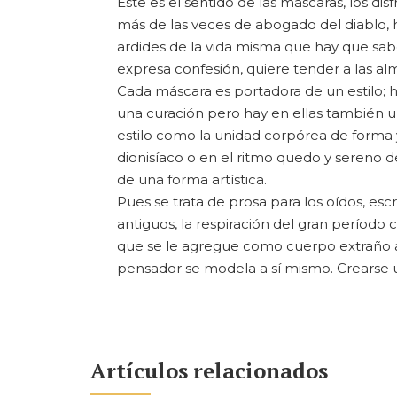
Éste es el sentido de las máscaras, los dis
más de las veces de abogado del diablo, ha
ardides de la vida misma que hay que sabe
expresa confesión, quiere tender a las al
Cada máscara es portadora de un estilo; 
una curación pero hay en ellas también u
estilo como la unidad corpórea de forma y
dionisíaco o en el ritmo quedo y sereno d
de una forma artística.
Pues se trata de prosa para los oídos, escr
antiguos, la respiración del gran período
que se le agregue como cuerpo extraño a 
pensador se modela a sí mismo. Crearse un
Artículos relacionados