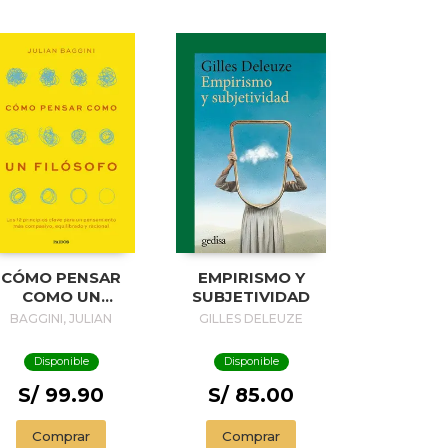
CÓMO PENSAR
EMPIRISMO Y
COMO UN
SUBJETIVIDAD
FILÓSOFO
BAGGINI, JULIAN
GILLES DELEUZE
Disponible
Disponible
S/ 99.90
S/ 85.00
Comprar
Comprar