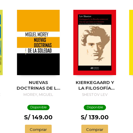
NUEVAS
KIERKEGAARD Y
DOCTRINAS DE LA
LA FILOSOFÍA
SOLEDAD
EXISTENCIAL
E
MOREY, MIGUEL
SHESTOV LEV
Disponible
Disponible
S/ 149.00
S/ 139.00
Comprar
Comprar