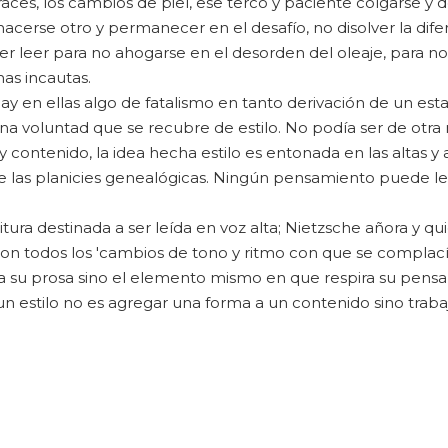
fraces, los cambios de piel, ese terco y paciente colgarse y d
cerse otro y permanecer en el desafío, no disolver la difer
r leer para no ahogarse en el desorden del oleaje, para no
mas incautas.
hay en ellas algo de fatalismo en tanto derivación de un es
na voluntad que se recubre de estilo. No podía ser de otra
 contenido, la idea hecha estilo es entonada en las altas y 
e las planicies genealógicas. Ningún pensamiento puede lev
itura destinada a ser leída en voz alta; Nietzsche añora y qu
 con todos los 'cambios de tono y ritmo con que se complac
su prosa sino el elemento mismo en que respira su pensami
 estilo no es agregar una forma a un contenido sino trabaja