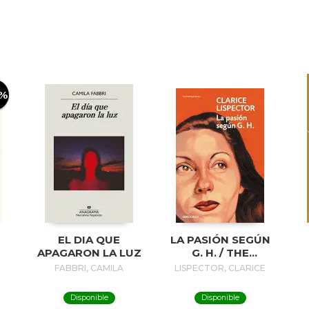
0%
EL DIA QUE
LA PASIÓN SEGÚN
APAGARON LA LUZ
G. H. / THE
PASSION
FABBRI, CAMILA
LISPECTOR, CLARICE
ACCORDING TO G.
H.
Disponible
Disponible