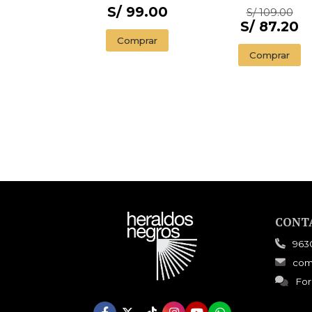
ILLUSTRADED
S/ 99.00
S/ 109.00
EDITION)
S/ 87.20
Comprar
Comprar
CONT
963
com
For