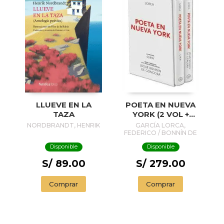
LLUEVE EN LA
POETA EN NUEVA
TAZA
YORK (2 VOL +
PENDRIVE)
NORDBRANDT, HENRIK
GARCÍA LORCA,
FEDERICO / BONNÍN DE
GÓNGORA, JOSUÉ
Disponible
Disponible
S/ 89.00
S/ 279.00
Comprar
Comprar