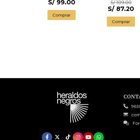
ILLUSTRADED
S/ 99.00
S/ 109.00
EDITION)
S/ 87.20
Comprar
Comprar
CONT
963
com
For