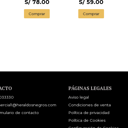
S/ 78.00
S/ 59.00
Comprar
Comprar
ACTO
PÁGINAS LEGALES
033330
Aviso legal
ercial1@heraldosnegros.com
Condiciones de venta
mulario de contacto
Política de privacidad
Política de Cookies