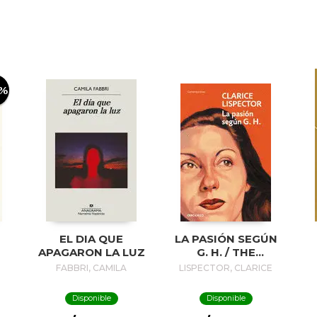
0%
EL DIA QUE
LA PASIÓN SEGÚN
APAGARON LA LUZ
G. H. / THE
PASSION
FABBRI, CAMILA
LISPECTOR, CLARICE
ACCORDING TO G.
H.
Disponible
Disponible