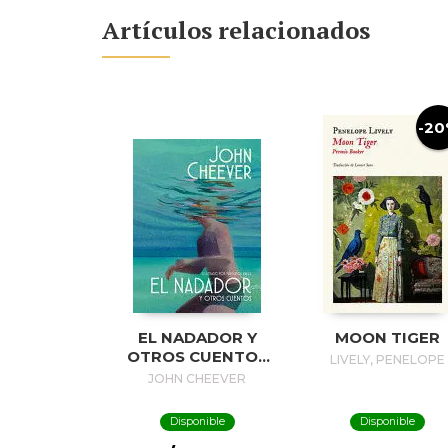
Artículos relacionados
-2
EL NADADOR Y
MOON TIGER
OTROS CUENTOS
LIVELY, PENELOPE
(EDICIÓN
JOHN CHEEVER
ILUSTRADA) / THE
SWIMMER AND
Disponible
Disponible
OTHER STORIES (