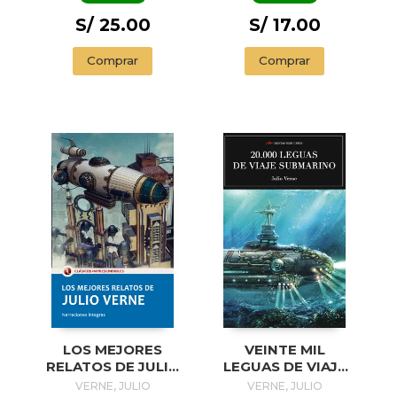
S/ 25.00
S/ 17.00
Comprar
Comprar
LOS MEJORES
VEINTE MIL
RELATOS DE JULIO
LEGUAS DE VIAJE
VERNE
SUBMARINO
VERNE, JULIO
VERNE, JULIO