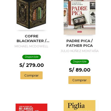
COFRE
BLACKWATER /
PADRE PICA /
BLACKWATER
FATHER PICA
MICHAEL MCDOWELL
TREASURE
JULIO NÚÑEZ MONTAÑA
Disponible
Disponible
S/ 279.00
S/ 89.00
Comprar
Comprar