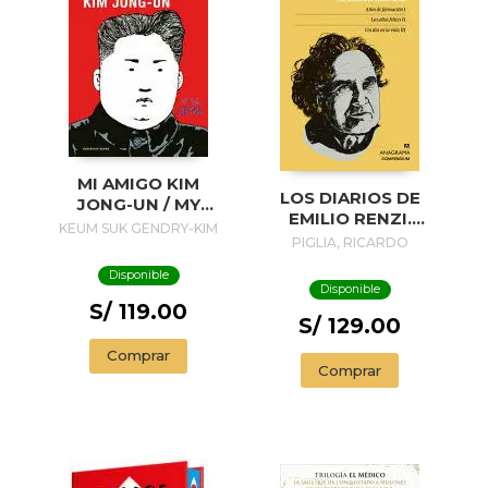
MI AMIGO KIM
LOS DIARIOS DE
JONG-UN / MY
EMILIO RENZI.
FRIEND KIM JONG-
KEUM SUK GENDRY-KIM
AÑOS DE
PIGLIA, RICARDO
UN
FORMACION I; LOS
Disponible
AÑOS FELICES II;
Disponible
UN DIA EN LA VIDA
S/ 119.00
III
S/ 129.00
Comprar
Comprar