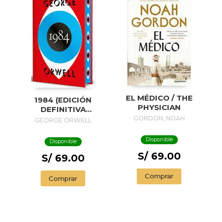
EL MÉDICO / THE
1984 (EDICIÓN
PHYSICIAN
DEFINITIVA
AVALADA POR THE
GORDON, NOAH
GEORGE ORWELL
ORWELL ESTATE)
(EDICIÓN ESPECIAL
Disponible
Disponible
LIMITADA CON
S/ 69.00
CANTOS
S/ 69.00
PINTADOS) / 1984
(EDITION
Comprar
Comprar
ENDORSED BY THE
ORWELL ESTATE)