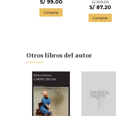
ILLUSTRADED
S/ 99.00
S/ 109.00
EDITION)
S/ 87.20
Comprar
Comprar
Otros libros del autor