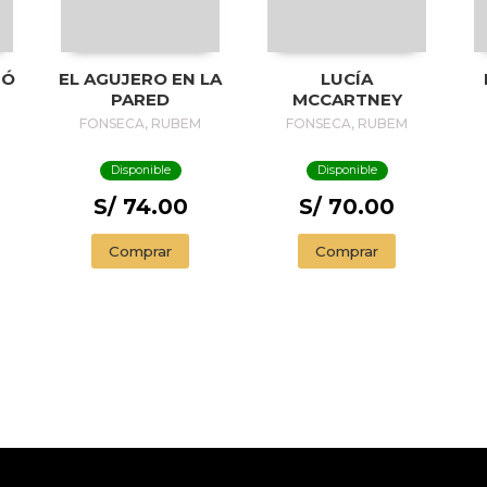
IÓ
EL AGUJERO EN LA
LUCÍA
PARED
MCCARTNEY
FONSECA, RUBEM
FONSECA, RUBEM
Disponible
Disponible
S/ 74.00
S/ 70.00
Comprar
Comprar