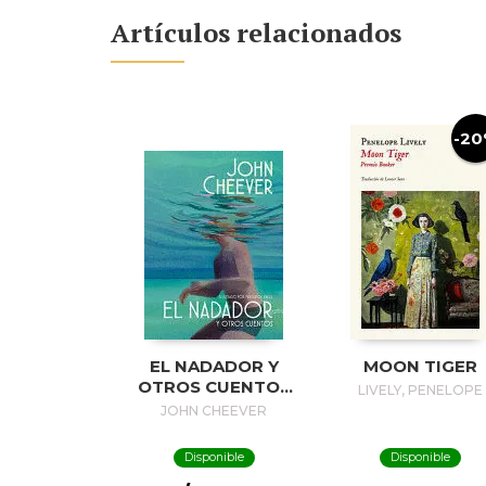
Artículos relacionados
-2
EL NADADOR Y
MOON TIGER
OTROS CUENTOS
LIVELY, PENELOPE
(EDICIÓN
JOHN CHEEVER
ILUSTRADA) / THE
SWIMMER AND
Disponible
Disponible
OTHER STORIES (