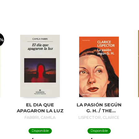
0%
EL DIA QUE
LA PASIÓN SEGÚN
APAGARON LA LUZ
G. H. / THE
PASSION
FABBRI, CAMILA
LISPECTOR, CLARICE
ACCORDING TO G.
H.
Disponible
Disponible