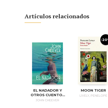
Artículos relacionados
-2
EL NADADOR Y
MOON TIGER
OTROS CUENTOS
LIVELY, PENELOPE
(EDICIÓN
JOHN CHEEVER
ILUSTRADA) / THE