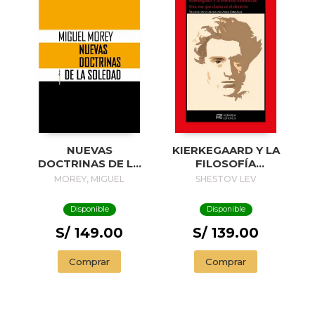
NUEVAS
KIERKEGAARD Y LA
DOCTRINAS DE LA
FILOSOFÍA
SOLEDAD
EXISTENCIAL
MOREY, MIGUEL
SHESTOV LEV
Disponible
Disponible
S/ 149.00
S/ 139.00
Comprar
Comprar