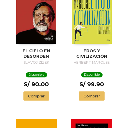
EL CIELO EN
EROS Y
DESORDEN
CIVILIZACIÓN
SLAVOJ ZIZEK
HERBERT MARCUSE
Disponible
Disponible
S/ 90.00
S/ 99.90
Comprar
Comprar