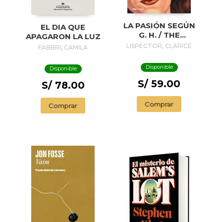
LA PASIÓN SEGÚN
EL DIA QUE
G. H. / THE
APAGARON LA LUZ
PASSION
LISPECTOR, CLARICE
FABBRI, CAMILA
ACCORDING TO G.
H.
Disponible
Disponible
S/ 59.00
S/ 78.00
Comprar
Comprar