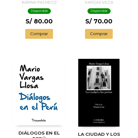
LA HOJA DE COCA
KARINA PACHECO
VARGAS VILCA
MEDRANO
Disponible
Disponible
S/ 80.00
S/ 70.00
Comprar
Comprar
DIÁLOGOS EN EL
LA CIUDAD Y LOS