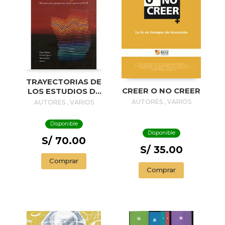
TRAYECTORIAS DE
CREER O NO CREER
LOS ESTUDIOS DE
GÉNERO.
AUTORES , VARIOS
AUTORES , VARIOS
BALANCES, RETOS
Y PROPUESTAS
Disponible
TRAS 25 AÑOS EN
Disponible
LA PUCP
S/ 70.00
S/ 35.00
Comprar
Comprar