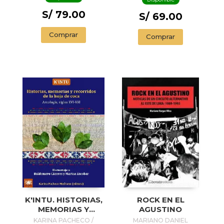
ASALE) /
COLLECTED
S/ 79.00
S/ 69.00
POEMS BY CÉSAR
VALLEJO
Comprar
Comprar
(COMMEMORATIVE
EDITION BY THE
RAE AND ASALE)
K'INTU. HISTORIAS,
ROCK EN EL
MEMORIAS Y
AGUSTINO
RECORRIDOS DE
KARINA PACHECO /
MARIANO DANIEL