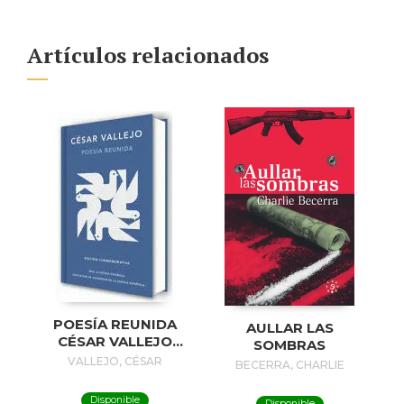
Artículos relacionados
POESÍA REUNIDA
AULLAR LAS
CÉSAR VALLEJO
SOMBRAS
(EDICIÓN
VALLEJO, CÉSAR
BECERRA, CHARLIE
CONMEMORATIVA
DE LA RAE Y LA
Disponible
Disponible