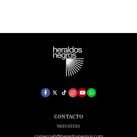
CONTACTO
963033330
comercial1@heraldosnegros.com