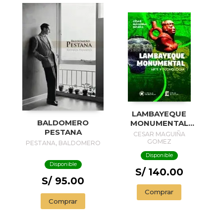
LAMBAYEQUE
BALDOMERO
MONUMENTAL
PESTANA
ARTE Y
CESAR MAGUIÑA
TECNOLOGÍA
GOMEZ
PESTANA, BALDOMERO
Disponible
Disponible
S/ 140.00
S/ 95.00
Comprar
Comprar