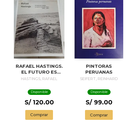
RAFAEL HASTINGS.
PINTORAS
EL FUTURO ES
PERUANAS
NUESTRO Y/O POR
HASTINGS, RAFAEL
SEIFERT, REINHARD
UN PASADO
MEJOR, 1983-1967
Disponible
Disponible
S/ 120.00
S/ 99.00
Comprar
Comprar