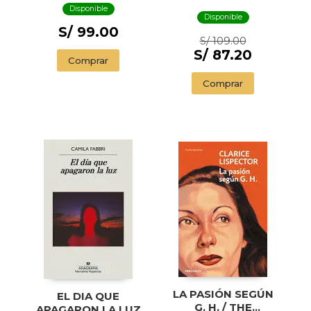
SWIMMER AND
Disponible
OTHER STORIES (
Disponible
ILLUSTRADED
S/ 99.00
S/ 109.00
EDITION)
S/ 87.20
Comprar
Comprar
LA PASIÓN SEGÚN
EL DIA QUE
G. H. / THE
APAGARON LA LUZ