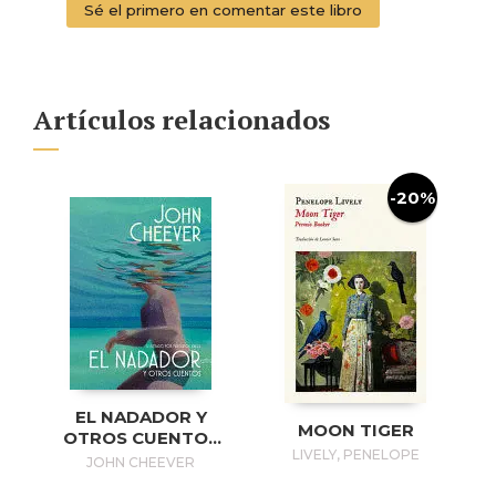
Sé el primero en comentar este libro
Artículos relacionados
-20%
EL NADADOR Y
MOON TIGER
OTROS CUENTOS
LIVELY, PENELOPE
(EDICIÓN
JOHN CHEEVER
ILUSTRADA) / THE