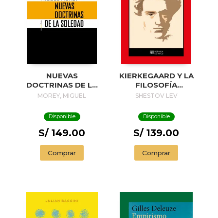
NUEVAS
KIERKEGAARD Y LA
DOCTRINAS DE LA
FILOSOFÍA
SOLEDAD
EXISTENCIAL
MOREY, MIGUEL
SHESTOV LEV
Disponible
Disponible
S/ 149.00
S/ 139.00
Comprar
Comprar