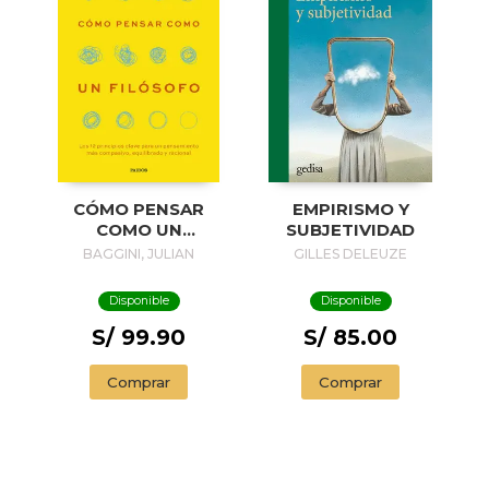
EMPIRISMO Y
CÓMO PENSAR
SUBJETIVIDAD
COMO UN
FILÓSOFO
GILLES DELEUZE
BAGGINI, JULIAN
Disponible
Disponible
S/ 85.00
S/ 99.90
Comprar
Comprar