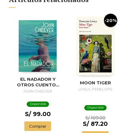
-20%
EL NADADOR Y
MOON TIGER
OTROS CUENTOS
LIVELY, PENELOPE
(EDICIÓN
JOHN CHEEVER
ILUSTRADA) / THE
SWIMMER AND
Disponible
OTHER STORIES (
Disponible
ILLUSTRADED
S/ 99.00
S/ 109.00
EDITION)
S/ 87.20
Comprar