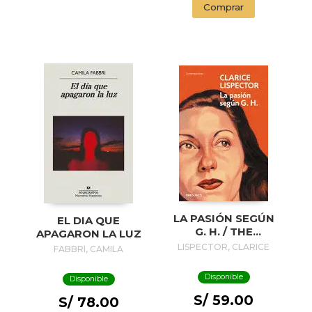
Comprar
LA PASIÓN SEGÚN
EL DIA QUE
G. H. / THE
APAGARON LA LUZ
PASSION
LISPECTOR, CLARICE
FABBRI, CAMILA
ACCORDING TO G.
H.
Disponible
Disponible
S/ 59.00
S/ 78.00