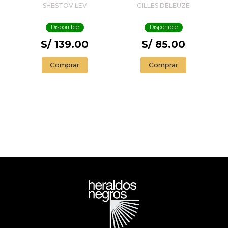
EXISTENCIAL
SHESTOV LEV
GILLES DELEUZE
Disponible
Disponible
S/ 139.00
S/ 85.00
Comprar
Comprar