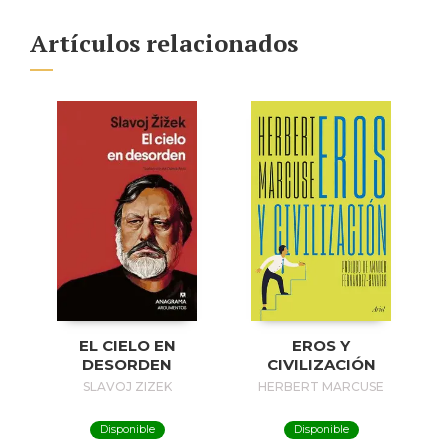
Artículos relacionados
EL CIELO EN
EROS Y
DESORDEN
CIVILIZACIÓN
SLAVOJ ZIZEK
HERBERT MARCUSE
Disponible
Disponible