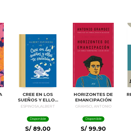
A
CREE EN LOS
HORIZONTES DE
R
SUEÑOS Y ELLOS
EMANCIPACIÓN
TE CREARÁN /
ESPINOSA,ALBERT
GRAMSCI, ANTONIO
BELIEVE IN
DREAMS, AND
Disponible
Disponible
THEY WILL
CREATE YOU
S/ 89.00
S/ 99.90