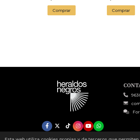
Comprar
Comprar
CONT
963
com
For
Esta web utiliza cookies propias y de terceros que permiten