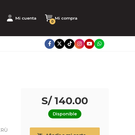
Mi cuenta
Mi compra
0
S/ 140.00
Disponible
ERÙ