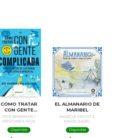
COMO TRATAR
EL ALMANARIO DE
CON GENTE
MARIBEL
COMPLICADA
RICK BRINKMAN /
MASEDA VIROSTA,
KIRSCHNER, RICK
MARÍA ISABEL
Disponible
Disponible