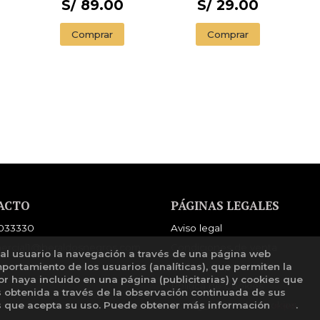
S/ 89.00
S/ 29.00
Comprar
Comprar
ACTO
PÁGINAS LEGALES
033330
Aviso legal
ercial1@heraldosnegros.com
Condiciones de venta
 al usuario la navegación a través de una página web
mportamiento de los usuarios (analíticas), que permiten la
mulario de contacto
Política de privacidad
tor haya incluido en una página (publicitarias) y cookies que
Política de Cookies
obtenida a través de la observación continuada de sus
os que acepta su uso. Puede obtener más información
aquí
.
Configuración de Cookies