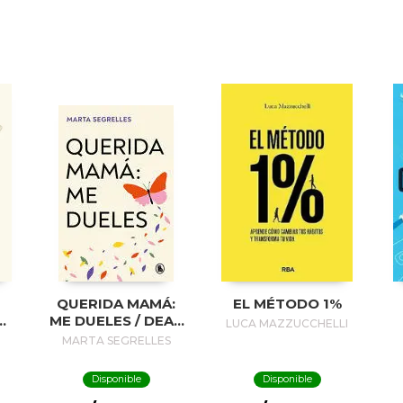
QUERIDA MAMÁ:
EL MÉTODO 1%
S
ME DUELES / DEAR
LUCA MAZZUCCHELLI
MOM: OUR
MARTA SEGRELLES
RELATIONSHIP
HURTS ME
Disponible
Disponible