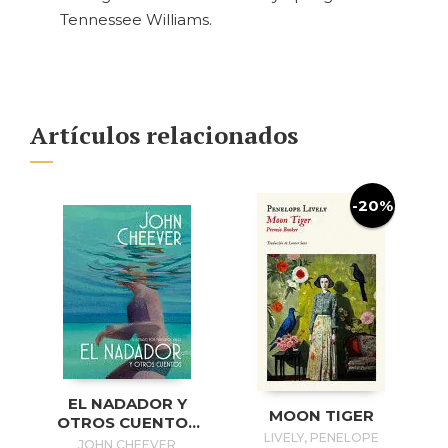
Tennessee Williams.
Artículos relacionados
-20%
EL NADADOR Y
MOON TIGER
OTROS CUENTOS
LIVELY, PENELOPE
(EDICIÓN
JOHN CHEEVER