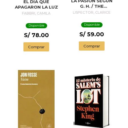
LA PASIÓN SEGÚN
EL DIA QUE
G. H. / THE
APAGARON LA LUZ
PASSION
LISPECTOR, CLARICE
FABBRI, CAMILA
ACCORDING TO G.
H.
Disponible
Disponible
S/ 59.00
S/ 78.00
Comprar
Comprar