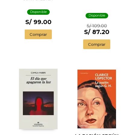
ILUSTRADA) / THE
SWIMMER AND
Disponible
OTHER STORIES (
Disponible
ILLUSTRADED
S/ 99.00
S/ 109.00
EDITION)
S/ 87.20
Comprar
Comprar