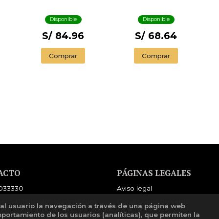
Disponible
Disponible
S/ 84.96
S/ 68.64
Comprar
Comprar
ACTO
PÁGINAS LEGALES
033330
Aviso legal
ercial1@heraldosnegros.com
Condiciones de venta
 al usuario la navegación a través de una página web
mportamiento de los usuarios (analíticas), que permiten la
mulario de contacto
Política de privacidad