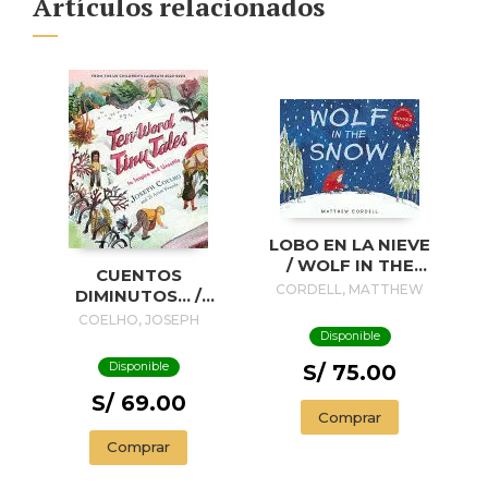
Artículos relacionados
LOBO EN LA NIEVE
/ WOLF IN THE
CUENTOS
SNOW
CORDELL, MATTHEW
DIMINUTOS... /
TINY STORIES...
COELHO, JOSEPH
Disponible
Disponible
S/ 75.00
S/ 69.00
Comprar
Comprar