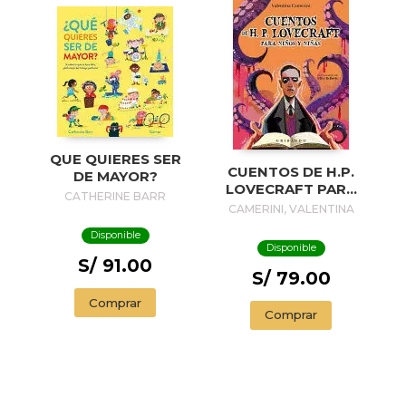
QUE QUIERES SER
CUENTOS DE H.P.
DE MAYOR?
LOVECRAFT PARA
CATHERINE BARR
NIÑOS Y NIÑAS
CAMERINI, VALENTINA
Disponible
Disponible
S/ 91.00
S/ 79.00
Comprar
Comprar