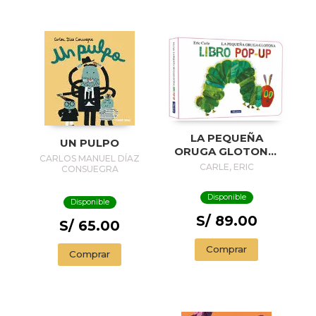
LA PEQUEÑA
UN PULPO
ORUGA GLOTONA.
CARLOS MANUEL DÍAZ
EL LIBRO POP-UP
CARLE, ERIC
CONSUEGRA
(COLECCIÓN ERIC
CARLE)
Disponible
Disponible
S/ 89.00
S/ 65.00
Comprar
Comprar