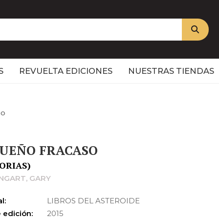
S
REVUELTA EDICIONES
NUESTRAS TIENDAS
SO
UEÑO FRACASO
ORIAS)
NGART, GARY
l:
LIBROS DEL ASTEROIDE
 edición:
2015