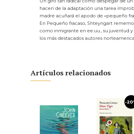
Un giro tan radical como despegar de un 
hacen de la adaptación una tarea ímproba
madre acuñará el apodo de «pequeño fraca
En Pequeño fracaso, Shteyngart rememora s
como inmigrante en ee.uu., su juventud y 
los más destacados autores norteameri
Artículos relacionados
-2