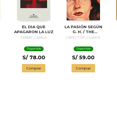
EL DIA QUE
LA PASIÓN SEGÚN
APAGARON LA LUZ
G. H. / THE
PASSION
FABBRI, CAMILA
LISPECTOR, CLARICE
ACCORDING TO G.
H.
Disponible
Disponible
S/ 78.00
S/ 59.00
Comprar
Comprar