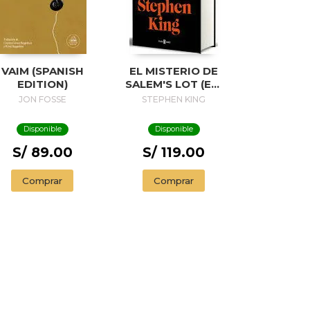
VAIM (SPANISH
EL MISTERIO DE
EDITION)
SALEM'S LOT (ED.
50 ANIVERSARIO) /
JON FOSSE
STEPHEN KING
SALEM'S LOT
Disponible
Disponible
S/ 89.00
S/ 119.00
Comprar
Comprar