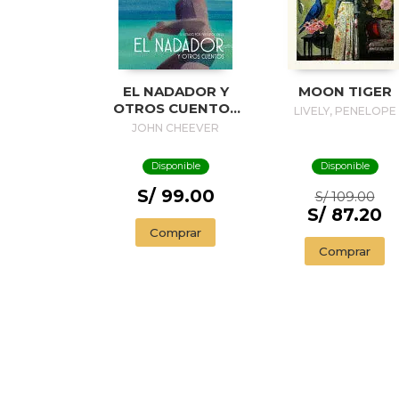
EL NADADOR Y
MOON TIGER
OTROS CUENTOS
LIVELY, PENELOPE
(EDICIÓN
JOHN CHEEVER
ILUSTRADA) / THE
SWIMMER AND
Disponible
Disponible
OTHER STORIES (
ILLUSTRADED
S/ 99.00
S/ 109.00
EDITION)
S/ 87.20
Comprar
Comprar