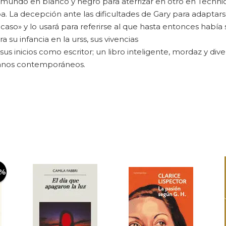
mundo en blanco y negro para aterrizar en otro en Techni
. La decepción ante las dificultades de Gary para adaptars
so» y lo usará para referirse al que hasta entonces había 
u infancia en la urss, sus vivencias
sus inicios como escritor; un libro inteligente, mordaz y d
canos contemporáneos.
0%