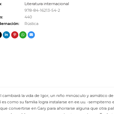
:
Literatura internacional
978-84-16213-54-2
s:
440
ernación:
Rústica
dial cambiará la vida de Igor, un niño minúsculo y asmático 
í es como su familia logra instalarse en ee.uu. -sempiterno 
ue convertirse en Gary para ahorrarse alguna que otra pali