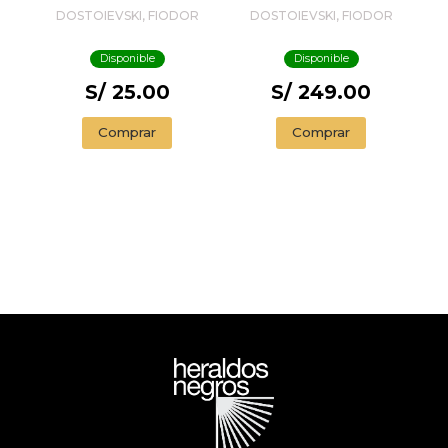
DOSTOIEVSKI
DOSTOIEVSKI, FIODOR
DOSTOIEVSKI, FIODOR
(VOL. II): NOVELAS
Y RELATOS (1859-
Disponible
Disponible
1862)
S/ 25.00
S/ 249.00
Comprar
Comprar