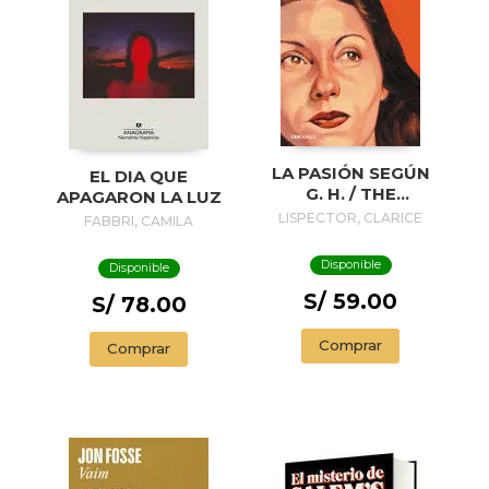
LA PASIÓN SEGÚN
EL DIA QUE
G. H. / THE
APAGARON LA LUZ
PASSION
LISPECTOR, CLARICE
FABBRI, CAMILA
ACCORDING TO G.
H.
Disponible
Disponible
S/ 59.00
S/ 78.00
Comprar
Comprar