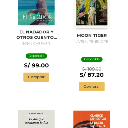
EL NADADOR Y
MOON TIGER
OTROS CUENTOS
LIVELY, PENELOPE
(EDICIÓN
JOHN CHEEVER
ILUSTRADA) / THE
SWIMMER AND
Disponible
OTHER STORIES (
Disponible
ILLUSTRADED
S/ 99.00
S/ 109.00
EDITION)
S/ 87.20
Comprar
Comprar