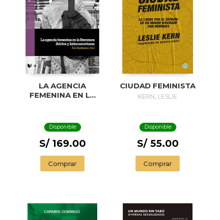
LA AGENCIA
CIUDAD FEMINISTA
FEMENINA EN LA
KERN, LESLIE
LITERATURA
IBÉRICA Y
LATINOAMERICANA
Disponible
Disponible
S/ 169.00
S/ 55.00
Comprar
Comprar