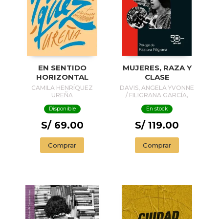
EN SENTIDO
MUJERES, RAZA Y
HORIZONTAL
CLASE
CAMILA HENRÍQUEZ
DAVIS, ANGELA YVONNE
UREÑA
/ FILIGRANA GARCÍA,
PASTORAPR.
Disponible
En stock
S/ 69.00
S/ 119.00
Comprar
Comprar