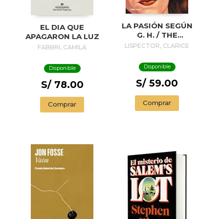
LA PASIÓN SEGÚN
EL DIA QUE
G. H. / THE
APAGARON LA LUZ
PASSION
LISPECTOR, CLARICE
FABBRI, CAMILA
ACCORDING TO G.
H.
Disponible
Disponible
S/ 59.00
S/ 78.00
Comprar
Comprar