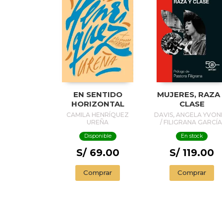
EN SENTIDO
MUJERES, RAZA
HORIZONTAL
CLASE
CAMILA HENRÍQUEZ
DAVIS, ANGELA YVON
UREÑA
/ FILIGRANA GARCÍA
PASTORAPR.
Disponible
En stock
S/ 69.00
S/ 119.00
Comprar
Comprar