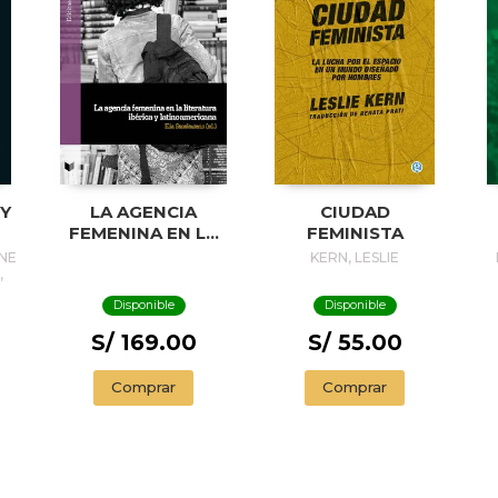
 Y
LA AGENCIA
CIUDAD
FEMENINA EN LA
FEMINISTA
LITERATURA
NE
KERN, LESLIE
IBÉRICA Y
,
LATINOAMERICANA
Disponible
Disponible
S/ 169.00
S/ 55.00
Comprar
Comprar