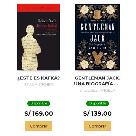
¿ÉSTE ES KAFKA?
GENTLEMAN JACK.
UNA BIOGRAFÍA DE
STACH, REINER
ANNE LISTER
STEIDELE, ANGELA
Disponible
Disponible
S/ 169.00
S/ 139.00
Comprar
Comprar