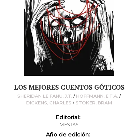
LOS MEJORES CUENTOS GÓTICOS
SHERIDAN LE FANU, J.T.
/
HOFFMANN, E.T.A.
/
DICKENS, CHARLES
/
STOKER, BRAM
Editorial:
MESTAS
Año de edición: