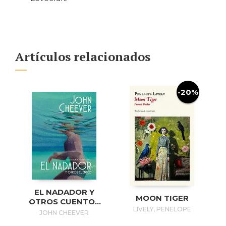
Artículos relacionados
-20%
EL NADADOR Y
MOON TIGER
OTROS CUENTOS
LIVELY, PENELOPE
(EDICIÓN
JOHN CHEEVER
ILUSTRADA) / THE