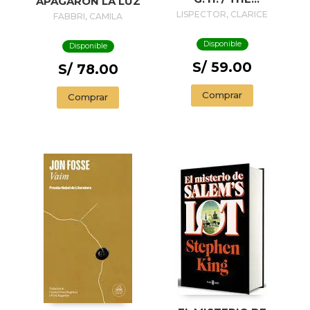
APAGARON LA LUZ
PASSION
LISPECTOR, CLARICE
FABBRI, CAMILA
ACCORDING TO G.
H.
Disponible
Disponible
S/ 59.00
S/ 78.00
Comprar
Comprar