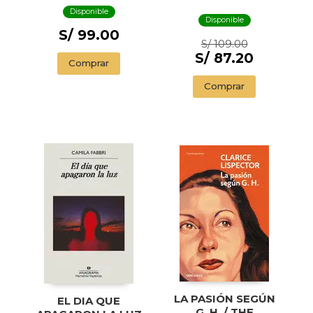
SWIMMER AND
Disponible
OTHER STORIES (
Disponible
ILLUSTRADED
S/ 99.00
S/ 109.00
EDITION)
S/ 87.20
Comprar
Comprar
LA PASIÓN SEGÚN
EL DIA QUE
G. H. / THE