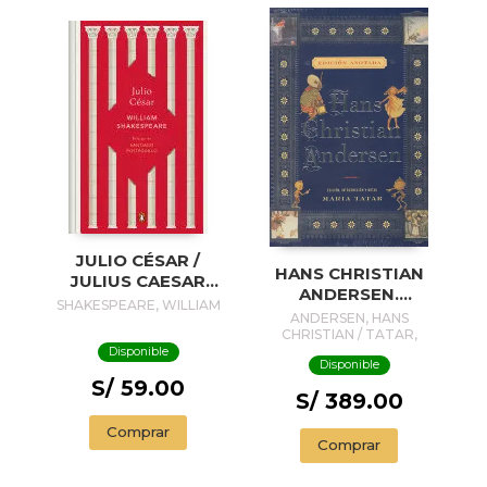
JULIO CÉSAR /
HANS CHRISTIAN
JULIUS CAESAR
ANDERSEN.
(SPANISH EDITION)
SHAKESPEARE, WILLIAM
EDICIÓN ANOTADA
ANDERSEN, HANS
CHRISTIAN / TATAR,
MARÍA (EDITORA)
Disponible
Disponible
S/ 59.00
S/ 389.00
Comprar
Comprar