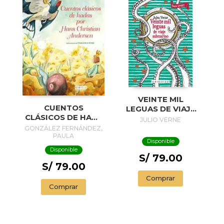
VEINTE MIL
CUENTOS
LEGUAS DE VIAJE
CLÁSICOS DE HANS
SUBMARINO
JULIO VERNE
CHRISTIAN
GONZÁLEZ FERNÁNDEZ,
ANDERSEN
PAULA
Disponible
Disponible
S/ 79.00
S/ 79.00
Comprar
Comprar