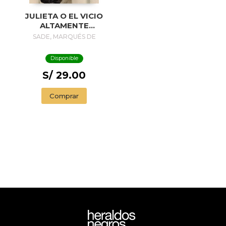
JULIETA O EL VICIO
ALTAMENTE
RECOMPENSADO -
SADE, MARQUÉS DE
GRAN. LIT.-
Disponible
S/ 29.00
Comprar