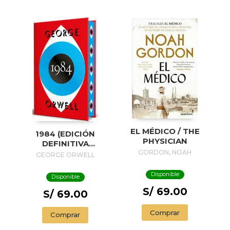
EL MÉDICO / THE
1984 (EDICIÓN
PHYSICIAN
DEFINITIVA
AVALADA POR THE
GORDON, NOAH
GEORGE ORWELL
ORWELL ESTATE)
(EDICIÓN ESPECIAL
Disponible
Disponible
LIMITADA CON
S/ 69.00
CANTOS
S/ 69.00
PINTADOS) / 1984
(EDITION
Comprar
Comprar
ENDORSED BY THE