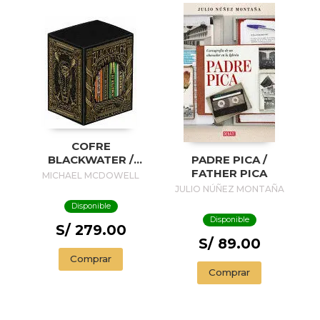
COFRE
BLACKWATER /
PADRE PICA /
BLACKWATER
FATHER PICA
MICHAEL MCDOWELL
TREASURE
JULIO NÚÑEZ MONTAÑA
Disponible
Disponible
S/ 279.00
S/ 89.00
Comprar
Comprar