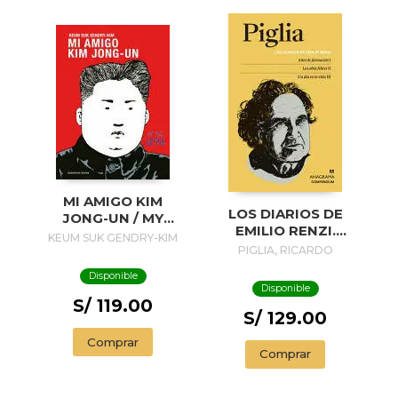
MI AMIGO KIM
LOS DIARIOS DE
JONG-UN / MY
EMILIO RENZI.
FRIEND KIM JONG-
KEUM SUK GENDRY-KIM
AÑOS DE
PIGLIA, RICARDO
UN
FORMACION I; LOS
Disponible
AÑOS FELICES II;
Disponible
UN DIA EN LA VIDA
S/ 119.00
III
S/ 129.00
Comprar
Comprar