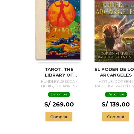
TAROT. THE
EL PODER DE L
LIBRARY OF
ARCÁNGELES
ESOTERICA
HUNDLEY, JESSICA /
VIRTUE, DOREEN /
FIEBIG, JOHANNES /
RADLEIGH VALENTI
KROLL, MARCELLA
Disponible
Disponible
S/ 269.00
S/ 139.00
Comprar
Comprar