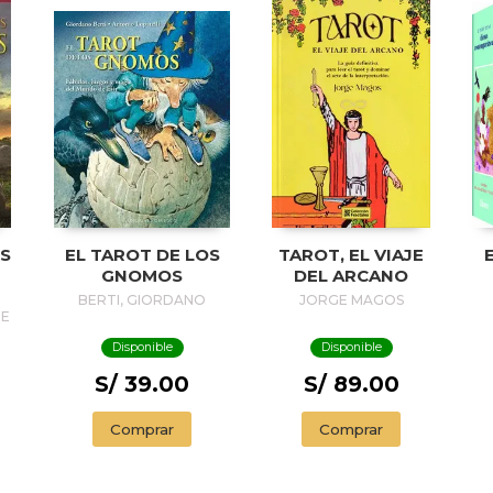
OS
EL TAROT DE LOS
TAROT, EL VIAJE
GNOMOS
DEL ARCANO
C
BERTI, GIORDANO
JORGE MAGOS
NE
Disponible
Disponible
S/ 39.00
S/ 89.00
Comprar
Comprar