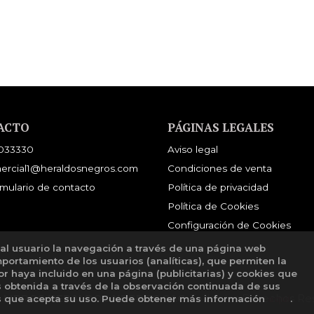
ACTO
PÁGINAS LEGALES
033330
Aviso legal
ercial1@heraldosnegros.com
Condiciones de venta
mulario de contacto
Política de privacidad
Política de Cookies
Configuración de Cookies
 al usuario la navegación a través de una página web
mportamiento de los usuarios (analíticas), que permiten la
tor haya incluido en una página (publicitarias) y cookies que
obtenida a través de la observación continuada de sus
E LIBROS HERALDOS NEGROS SAC
. Todos los Derechos Re
os que acepta su uso. Puede obtener más información
aquí
.