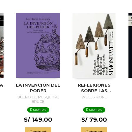
LA
LA INVENCIÓN DEL
REFLEXIONES
PODER
SOBRE LAS
CAUSAS DE LA
BUENO DE MESQUITA,
WEIL, SIMONE
LIBERTAD Y DE LA
BRUCE
OPRESIÓN SOCIAL
Disponible
Disponible
S/ 149.00
S/ 79.00
Comprar
Comprar