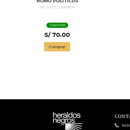
HOMO POLITICUS
MC EVOY, CARMEN
Disponible
S/ 70.00
Comprar
CONT
963