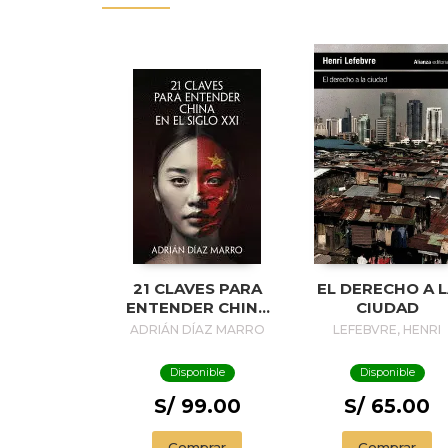
21 CLAVES PARA
EL DERECHO A 
ENTENDER CHINA
CIUDAD
EN EL SIGLO XXI /
ADRIÁN DÍAZ MARRO
LEFEBVRE, HENRI
21 KEYS TO
UNDERSTANDING
Disponible
Disponible
CHINA IN THE 21ST
CENTURY
S/ 99.00
S/ 65.00
Comprar
Comprar