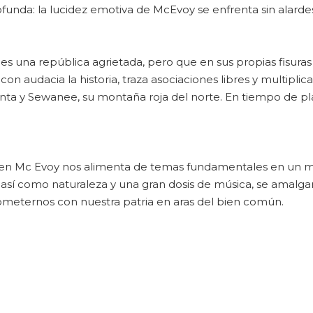
funda: la lucidez emotiva de McEvoy se enfrenta sin alardes 
s una república agrietada, pero que en sus propias fisuras
con audacia la historia, traza asociaciones libres y multiplic
unta y Sewanee, su montaña roja del norte. En tiempo de pl
rmen Mc Evoy nos alimenta de temas fundamentales en un m
ura, así como naturaleza y una gran dosis de música, se amal
meternos con nuestra patria en aras del bien común.