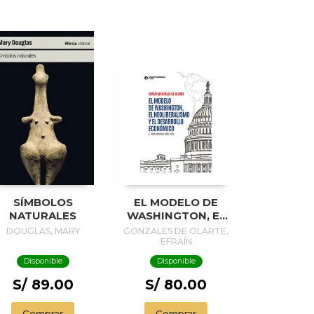
SÍMBOLOS
EL MODELO DE
NATURALES
WASHINGTON, EL
NEOLIBERALISMO
DOUGLAS, MARY
GONZALES DE OLARTE,
Y EL DESARROLLO
EFRAÍN
ECONÓMICO
Disponible
Disponible
S/ 89.00
S/ 80.00
Comprar
Comprar