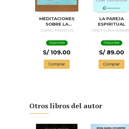
MEDITACIONES
LA PAREJA
SOBRE LA
ESPIRITUAL
BELLEZA Y LA
CHENG, FRANCOIS
CINDY LORA-RENAR
MUERTE
Disponible
Disponible
S/ 109.00
S/ 89.00
Comprar
Comprar
Otros libros del autor