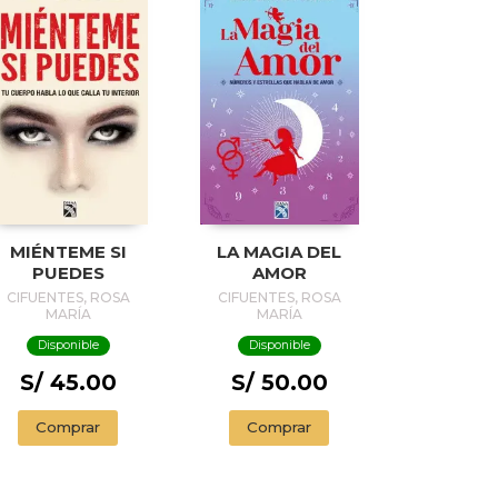
MIÉNTEME SI
LA MAGIA DEL
PUEDES
AMOR
CIFUENTES, ROSA
CIFUENTES, ROSA
MARÍA
MARÍA
Disponible
Disponible
S/ 45.00
S/ 50.00
Comprar
Comprar