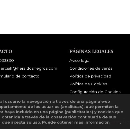
ACTO
PÁGINAS LEGALES
033330
Aviso legal
ercial1@heraldosnegros.com
Condiciones de venta
mulario de contacto
Política de privacidad
Política de Cookies
Configuración de Cookies
 al usuario la navegación a través de una página web
mportamiento de los usuarios (analíticas), que permiten la
tor haya incluido en una página (publicitarias) y cookies que
obtenida a través de la observación continuada de sus
E LIBROS HERALDOS NEGROS SAC
. Todos los Derechos Re
os que acepta su uso. Puede obtener más información
aquí
.